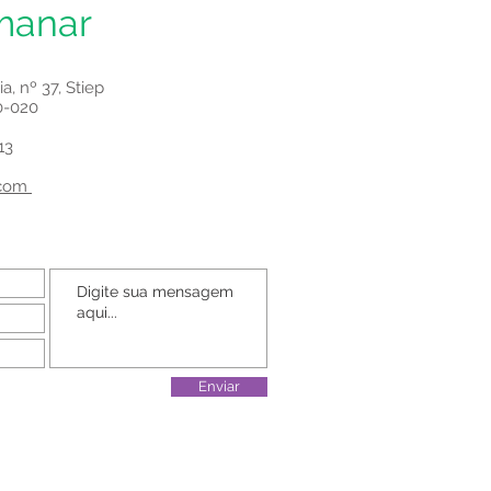
manar
a, nº 37, Stiep
0-020
13
.com
Enviar